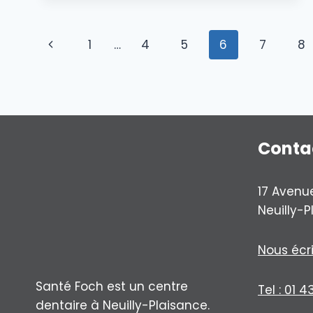
CAUSES
DE
Page
LA
Previous
1
…
4
5
6
7
8
DÉCOLORATION
navigation
Page
Conta
17 Avenu
Neuilly-
Nous écr
Santé Foch est un centre
Tel : 01 4
dentaire à Neuilly-Plaisance.