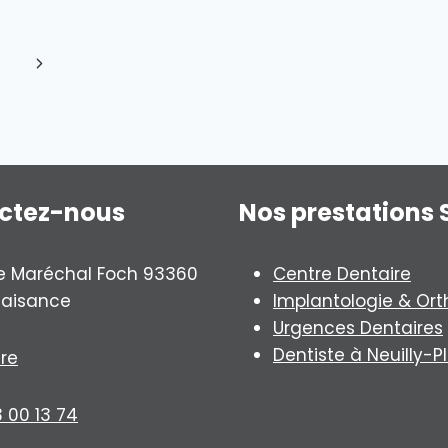
Next
Page
ctez-nous
Nos prestations 
e Maréchal Foch 93360
Centre Dentaire
Plaisance
Implantologie & Ort
Urgences Dentaires
Dentiste à Neuilly-P
ire
3 00 13 74