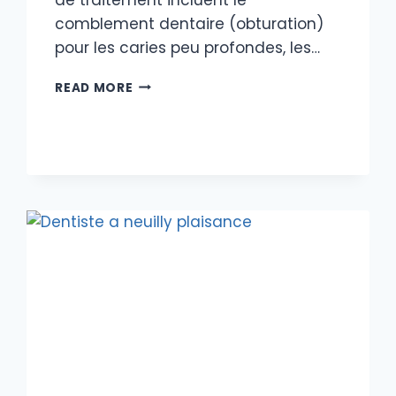
comblement dentaire (obturation)
pour les caries peu profondes, les…
QUEL
READ MORE
TRAITEMENT
POUR
LES
CARIES ?