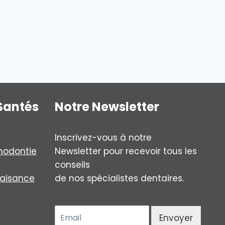
Santés
Notre Newsletter
Inscrivez-vous à notre
hodontie
Newsletter pour recevoir tous les
conseils
laisance
de nos spécialistes dentaires.
E
Envoyer
m