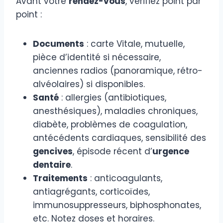
Avant votre
rendez-vous
, vérifiez point par
point :
Documents
: carte Vitale, mutuelle,
pièce d’identité si nécessaire,
anciennes radios (panoramique, rétro-
alvéolaires) si disponibles.
Santé
: allergies (antibiotiques,
anesthésiques), maladies chroniques,
diabète, problèmes de coagulation,
antécédents cardiaques, sensibilité des
gencives
, épisode récent d’
urgence
dentaire
.
Traitements
: anticoagulants,
antiagrégants, corticoïdes,
immunosuppresseurs, biphosphonates,
etc. Notez doses et horaires.