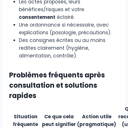
Les actes proposés, leurs
bénéfices/risques et votre
consentement
éclairé.
Une ordonnance si nécessaire, avec
explications (posologie, précautions).
Des consignes écrites ou au moins
redites clairement (hygiène,
alimentation, contrôle).
Problèmes fréquents après
consultation et solutions
rapides
Situation
Ce que cela
Action utile
rec
fréquente
peut signifier
(pragmatique)
(u