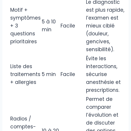
Le diagnostic
Motif +
est plus rapide,
symptômes
l’examen est
5 à 10
+ 3
Facile
mieux ciblé
min
questions
(douleur,
prioritaires
gencives,
sensibilité).
Évite les
Liste des
interactions,
traitements
5 min
Facile
sécurise
+ allergies
anesthésie et
prescriptions.
Permet de
comparer
l’évolution et
Radios /
de discuter
comptes-
10 à 20
des options