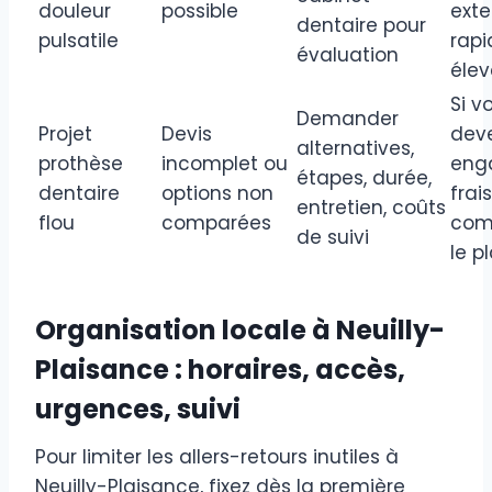
douleur
possible
exte
dentaire pour
pulsatile
rapi
évaluation
éle
Si v
Demander
Projet
Devis
dev
alternatives,
prothèse
incomplet ou
eng
étapes, durée,
dentaire
options non
frai
entretien, coûts
flou
comparées
com
de suivi
le p
Organisation locale à Neuilly-
Plaisance : horaires, accès,
urgences, suivi
Pour limiter les allers-retours inutiles à
Neuilly-Plaisance, fixez dès la première