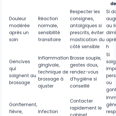
de
Respecter les
Si d
Douleur
Réaction
consignes,
aug
modérée
normale,
antalgiques si
au l
après un
sensibilité
prescrits, éviter
dim
soin
transitoire
mastication du
apr
côté sensible
h
Si
Inflammation
Brosse souple,
Gencives
sai
gingivale,
gestes doux,
qui
impo
technique de
rendez-vous
saignent au
pers
brossage à
d’hygiène si
brossage
ou
ajuster
conseillé
gon
Immé
Contacter
Gonflement,
gên
rapidement le
fièvre,
Infection
resp
cabinet