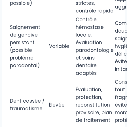
possible)
strictes,
aggr
contrôle rapide
Contrôle,
Comp
Saignement
hémostase
douc
de gencive
locale,
saig
persistant
évaluation
Variable
hygi
(possible
parodontologie
délic
problème
et soins
évite
parodontal)
dentaire
irrit
adaptés
Cons
Évaluation,
tout
protection,
frag
Dent cassée /
Élevée
reconstitution
évite
traumatisme
provisoire, plan
mord
de traitement
prot