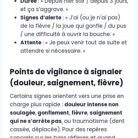
Durée
: « Depuis hier soir / depuis 3 jours,
et ça s’aggrave. »
Signes d’alerte
: « J’ai (ou je n’ai pas)
de la fièvre / la joue qui gonfle / du pus
/ une difficulté à ouvrir la bouche. »
Attente
: « Je peux venir tout de suite et
attendre si nécessaire. »
Points de vigilance à signaler
(douleur, saignement, fièvre)
Certains signes orientent vers une prise en
charge plus rapide :
douleur intense non
soulagée
,
gonflement
,
fièvre
,
saignement
qui ne s’arrête pas
, ou traumatisme (dent
cassée, déplacée). Pour des repères
concrets sur les bons réflexes et quand