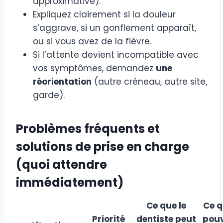
approximative).
Expliquez clairement si la douleur
s’aggrave, si un gonflement apparaît,
ou si vous avez de la fièvre.
Si l’attente devient incompatible avec
vos symptômes, demandez
une
réorientation
(autre créneau, autre site,
garde).
Problèmes fréquents et
solutions de prise en charge
(quoi attendre
immédiatement)
Ce que le
Ce q
Priorité
dentiste peut
pouv