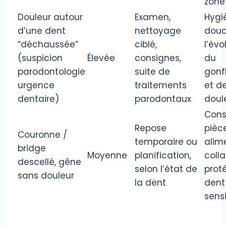
zone
Douleur autour
Examen,
Hygi
d’une dent
nettoyage
douc
“déchaussée”
ciblé,
l’évo
(suspicion
Élevée
consignes,
du
parodontologie
suite de
gonf
urgence
traitements
et de
dentaire)
parodontaux
doul
Cons
Repose
pièce
Couronne /
temporaire ou
alim
bridge
Moyenne
planification,
colla
descellé, gêne
selon l’état de
prot
sans douleur
la dent
dent 
sens