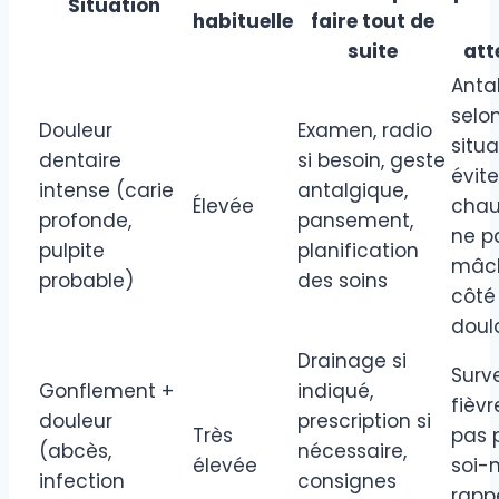
Situation
habituelle
faire tout de
suite
att
Anta
selo
Douleur
Examen, radio
situa
dentaire
si besoin, geste
évite
intense (carie
antalgique,
Élevée
chau
profonde,
pansement,
ne p
pulpite
planification
mâc
probable)
des soins
côté
doul
Drainage si
Surve
Gonflement +
indiqué,
fièvr
douleur
prescription si
Très
pas 
(abcès,
nécessaire,
élevée
soi-
infection
consignes
rappe